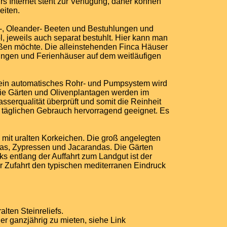
 Internet steht zur Verfügung, daher können
eiten.
n-, Oleander- Beeten und Bestuhlungen und
, jeweils auch separat bestuhlt. Hier kann man
ßen möchte. Die alleinstehenden Finca Häuser
nungen und Ferienhäuser auf dem weitläufigen
h ein automatisches Rohr- und Pumpsystem wird
die Gärten und Olivenplantagen werden im
erqualität überprüft und somit die Reinheit
en täglichen Gebrauch hervorragend geeignet. Es
 mit uralten Korkeichen. Die groß angelegten
cas, Zypressen und Jacarandas. Die Gärten
s entlang der Auffahrt zum Landgut ist der
 Zufahrt den typischen mediterranen Eindruck
lten Steinreliefs.
r ganzjährig zu mieten, siehe Link