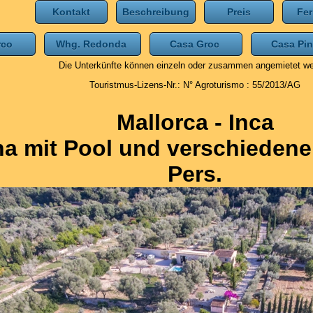
Kontakt
Beschreibung
Preis
Fer
Arco
Whg. Redonda
Casa Groc
Casa P
Die Unterkünfte können einzeln oder zusammen angemietet w
Touristmus-Lizens-Nr.: N° Agroturismo : 55/2013/AG
Mallorca - Inca
na mit Pool und verschiedenen
Pers.