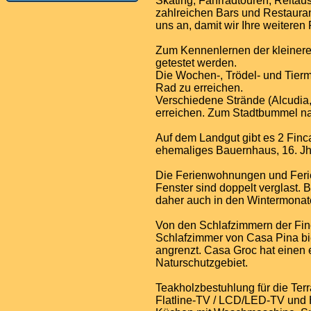
Skating, Fahrradtouren, Reitau
zahlreichen Bars und Restauran
uns an, damit wir Ihre weitere
Zum Kennenlernen der kleiner
getestet werden.
Die Wochen-, Trödel- und Tiermär
Rad zu erreichen.
Verschiedene Strände (Alcudia, 
erreichen. Zum Stadtbummel na
Auf dem Landgut gibt es 2 Fin
ehemaliges Bauernhaus, 16. Jh
Die Ferienwohnungen und Ferien
Fenster sind doppelt verglast
daher auch in den Wintermonat
Von den Schlafzimmern der Fin
Schlafzimmer von Casa Pina bi
angrenzt. Casa Groc hat einen e
Naturschutzgebiet.
Teakholzbestuhlung für die Ter
Flatline-TV / LCD/LED-TV und 