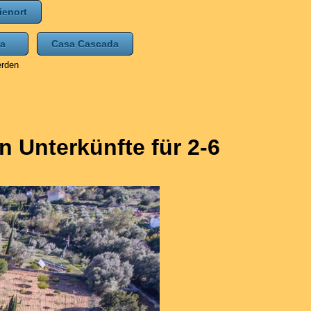
ienort
ina
Casa Cascada
erden
 Unterkünfte für 2-6