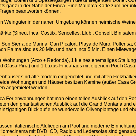
sflüge, Golfen und Spaziergänge in die umliegenden Dörfer. Ode
ts ganz in der Nähe der Finca. Eine Mallorca Karte zum herunte
n Fragen beantworten können.
en Weingüter in der nahen Umgebung können heimische Weine 
kte (Sineu, Inca, Costitx, Sencelles, Llubi, Consell, Binisalem,
Son Sierra de Marina, Can Picafort, Playa de Muro, Pollensa, C
ch Palma sind es 20 Min. und nach Inca 5 Min. Einen Mietwage
ca Wohnungen (Arco + Redonda), 1 kleines ehemaliges Stallung
d (Casa Pina) und 1 Luxus-Fincahaus mit eigenem Pool (Casa
häuser sind alle modern eingerichtet und mit alten Holzbalken
. Beide Wohnungen und Häuser besitzen Kamine (außer Casa Gr
en angemietet werden.
ca Ferienwohnungen hat man einen tollen Ausblick auf den Poo
eten den phantastischen Ausblick auf die Grand Montana und e
inzigartigen Blick auf eine wundervolle Olivenplantage und ebe
rassen, italienische Aluliegen am Pool und moderne Einrichtu
Homecinema mit DVD, CD, Radio und Ledersofas sind genauso se