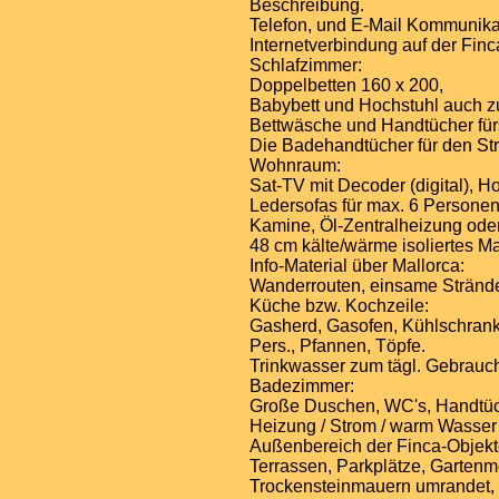
Beschreibung.
Telefon, und E-Mail Kommunika
Internetverbindung auf der Finc
Schlafzimmer:
Doppelbetten 160 x 200,
Babybett und Hochstuhl auch zu
Bettwäsche und Handtücher fü
Die Badehandtücher für den St
Wohnraum:
Sat-TV mit Decoder (digital),
Ledersofas für max. 6 Personen
Kamine, Öl-Zentralheizung oder
48 cm kälte/wärme isoliertes M
Info-Material über Mallorca:
Wanderrouten, einsame Strände
Küche bzw. Kochzeile:
Gasherd, Gasofen, Kühlschrank,
Pers., Pfannen, Töpfe.
Trinkwasser zum tägl. Gebrauc
Badezimmer:
Große Duschen, WC's, Handtüc
Heizung / Strom / warm Wasser
Außenbereich der Finca-Objekt
Terrassen, Parkplätze, Gartenm
Trockensteinmauern umrandet, a