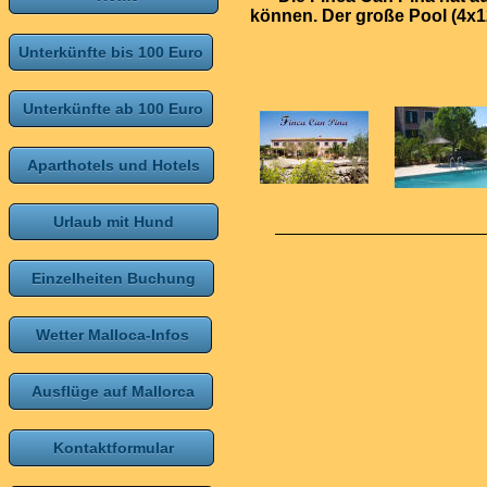
können. Der große Pool (4x12
Unterkünfte bis 100 Euro
Unterkünfte ab 100 Euro
Aparthotels und Hotels
Urlaub mit Hund
Einzelheiten Buchung
Wetter Malloca-Infos
Ausflüge auf Mallorca
Kontaktformular