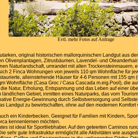
Evtl. mehr Fotos auf Anfrage
tarken, original historischen mallorquinischen Landgut aus d
gen Olivenplantagen, Zitrusbäumen, Lavendel- und Oleanderhai
nen Naturlandschaft, umrandet mit alten Trockensteinmauern, 
sich 2 Finca Wohnungen von jeweils 110 qm Wohnfläche für jew
staurierte, alleinstehende Häuser für 4-6 Personen mit 155 qm 
5 qm Wohnfläche (Casa Groc / Casa Cascada m.eig.Pool), die 
 die Natur, Erholung, Entspannung und das Leben auf einer übe
m ländlichen Gebiet, inmitten eines Naturparks, das vom Tourismu
native Energie-Gewinnung durch Selbstversorgung und Selbsten
 Landgut zu bewirtschaften, ohne auf den modernen Komfort v
auch ein Kinderbecken. Geeignet für Familien mit Kindern, Spo
lorca kennenlernen möchten.
s ist ideal für Sportliebhaber. Auf den geteerten Caminos rund
 Die sehr gute Infrastruktur ermöglicht alle Aktivitäten wie aus