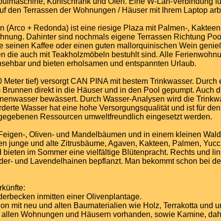
lmaschine, Kühlschrank und Ofen. Eine W-Lan-Verbindung fürs
uf den Terrassen der Wohnungen / Häuser mit Ihrem Laptop arb
 (Arco + Redonda) ist eine riesige Plaza mit Palmen-, Kaktee
ohnung. Dahinter sind nochmals eigene Terrassen Richtung Pool
 seinen Kaffee oder einen guten mallorquinischen Wein genie
en die auch mit Teakholzmöbeln bestuhlt sind. Alle Ferienwoh
insehbar und bieten erholsamen und entspannten Urlaub.
0 Meter tief) versorgt CAN PINA mit bestem Trinkwasser. Durc
 Brunnen direkt in die Häuser und in den Pool gepumpt. Auch 
enwasser bewässert. Durch Wasser-Analysen wird die Trinkwass
örderte Wasser hat eine hohe Versorgungsqualität und ist für d
e gegebenen Ressourcen umweltfreundlich eingesetzt werden.
en Feigen-, Oliven- und Mandelbäumen und in einem kleinen Wald
zen junge und alte Zitrusbäume, Agaven, Kakteen, Palmen, Yuc
ieten im Sommer eine vielfältige Blütenpracht. Rechts und link
der- und Lavendelhainen bepflanzt. Man bekommt schon bei der
rkünfte:
derbecken inmitten einer Olivenplantage.
n mit neu und alten Baumaterialien wie Holz, Terrakotta und ura
in allen Wohnungen und Häusern vorhanden, sowie Kamine, dahe