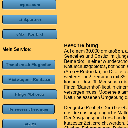
Impressum
Linkpartner
eMail Kontakt
Beschreibung
Mein Service:
Auf einem 30.000 qm großen, au
Sencelles und Costitx, mit jun
Bernardo), in einer wunderschö
Transfers ab Flughafen
Naturschutzgebietes, befinden 
(Arco + Redonda), und 3 alte re
weiteres für 2 Personen mit 8
Mietwagen - Rentacar
können. Ideal für Menschen die
Finca (Bauernhof) liegt in eine
versorgen muss. Moderne alter
Flüge Mallorca
Natur belassenen Umgebung das
Der große Pool (4x12m) bietet 
Reiseversicherungen
die, die das ursprüngliche Mal
Der Ausgangspunkt des Landgute
kürzester Zeit erreicht werden.
AGB's