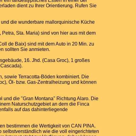
r ein landestypisches Essen in einer der
rladen dient zu Ihrer Orientierung. Rufen Sie
und die wunderbare mallorquinische Küche
 Petra, Sta. Maria) sind von hier aus mit dem
oll de Baix) sind mit dem Auto in 20 Min. zu
n sollten Sie anmieten.
sgebäude, 16. Jhd. (Casa Groc), 1 großes
 Cascada).
, sowie Terracotta-Böden kombiniert. Die
oc), Öl- bzw. Gas-Zentralheizung und können
l und die "Gran Montana" Richtung Alaro. Die
inem Naturschutzgebiet an dem die Finca
nfalls auf das dahinterliegende
ngen bestimmen die Wertigkeit von CAN PINA.
lbstverständlich wie die voll eingerichteten