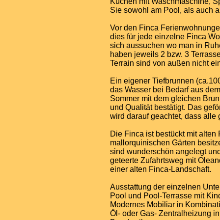
Küchen mit Waschmaschine, Spü
Sie sowohl am Pool, als auch a
Vor den Finca Ferienwohnungen
dies für jede einzelne Finca W
sich aussuchen wo man in Ruhe
haben jeweils 2 bzw. 3 Terrass
Terrain sind von außen nicht e
Ein eigener Tiefbrunnen (ca.10
das Wasser bei Bedarf aus dem
Sommer mit dem gleichen Brunn
und Qualität bestätigt. Das gef
wird darauf geachtet, dass all
Die Finca ist bestückt mit alt
mallorquinischen Gärten besit
sind wunderschön angelegt und b
geteerte Zufahrtsweg mit Olean
einer alten Finca-Landschaft.
Ausstattung der einzelnen Unte
Pool und Pool-Terrasse mit Kin
Modernes Mobiliar in Kombinatio
Öl- oder Gas- Zentralheizung 