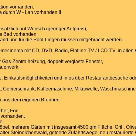
tion vorhanden.
a durch W - Lan vorhanden !!
sätzlich auf Wunsch (geringer Aufpreis),
rs Bad vorhanden.
rand und für die Pool-Liegen müssen mitgebracht werden.
 Homecinema mit CD, DVD, Radio, Flatline-TV / LCD-TV, in all
.
 Gas-Zentralheizung, doppelt verglaste Fenster,
auerwerk.
, Einkaufsmöglichkeiten und Infos über Restaurantbesuche od
 Gefrierschrank, Kaffeemaschine, Mikrowelle, Waschmaschine, S
h aus dem eigenen Brunnen.
her, Fön
 vorhanden.
e:
öbel, mehrere Gärten mit insgesamt 4500 qm Fläche, Grill, Oliv
lter Steineichenwald, geteerte Zufahrtswege, neu restaurierte 