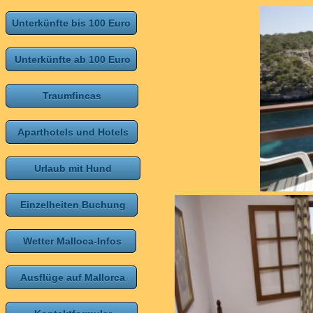
Unterkünfte bis 100 Euro
Unterkünfte ab 100 Euro
Traumfincas
Aparthotels und Hotels
Urlaub mit Hund
Einzelheiten Buchung
Wetter Malloca-Infos
Ausflüge auf Mallorca