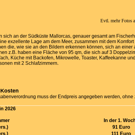
Evtl. mehr Fotos 
 sich an der Südküste Mallorcas, genauer gesamt am Fischerhafen
ine exzellente Lage am dem Meer, zusammen mit dem Komfort bi
en die, wie sie an den Bildern erkennen können, sich an eine
onen z.B. haben eine Fläche von 95 qm, die sich auf 3 Doppelz
fach, Küche mit Backofen, Mikrowelle, Toaster, Kaffeekanne un
rsonen mit 2 Schlafzimmern.
r Kosten
abenverordnung muss der Endpreis angegeben werden, ohne z
in 2026
immer
In der 1. Woc
rs.)
91 Euro
rs.)
111 Euro