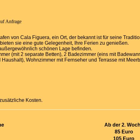
auf Anfrage
 von Cala Figuera, ein Ort, der bekannt ist für seine Tradition
eten sie eine gute Gelegenheit, Ihre Ferien zu genießen.
r außergewöhnlich schönen Lage befinden.
immer (mit 2 separate Betten), 2 Badezimmer (eins mit Badewan
d Haushalt), Wohnzimmer mit Fernseher und Terrasse mit Meerbli
usätzliche Kosten.
he
Ab der 2. Woc
85 Euro
105 Euro