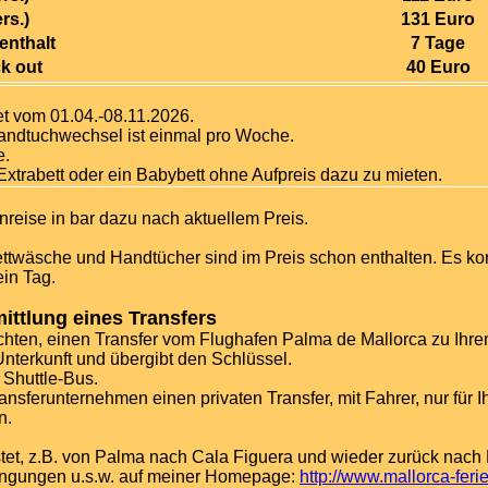
rs.)
131 Euro
enthalt
7 Tage
k out
40 Euro
et vom 01.04.-08.11.2026.
andtuchwechsel ist einmal pro Woche.
e.
 Extrabett oder ein Babybett ohne Aufpreis dazu zu mieten.
reise in bar dazu nach aktuellem Preis.
ttwäsche und Handtücher sind im Preis schon enthalten. Es k
ein Tag.
mittlung eines Transfers
chten, einen Transfer vom Flughafen Palma de Mallorca zu Ihr
Unterkunft und übergibt den Schlüssel.
 Shuttle-Bus.
nsferunternehmen einen privaten Transfer, mit Fahrer, nur für I
n.
stet, z.B. von Palma nach Cala Figuera und wieder zurück nach 
ingungen u.s.w. auf meiner Homepage:
http://www.mallorca-feri